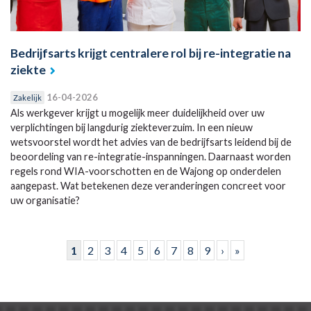
Bedrijfsarts krijgt centralere rol bij re-integratie na
ziekte
16-04-2026
Zakelijk
Als werkgever krijgt u mogelijk meer duidelijkheid over uw
verplichtingen bij langdurig ziekteverzuim. In een nieuw
wetsvoorstel wordt het advies van de bedrijfsarts leidend bij de
beoordeling van re-integratie-inspanningen. Daarnaast worden
regels rond WIA-voorschotten en de Wajong op onderdelen
aangepast. Wat betekenen deze veranderingen concreet voor
uw organisatie?
Pagina's
1
2
3
4
5
6
7
8
9
›
»